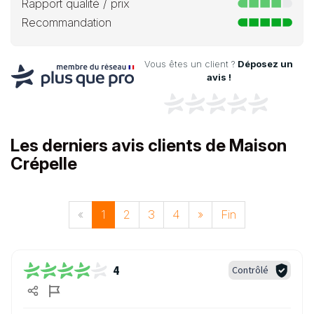
Rapport qualité / prix
Recommandation
Vous êtes un client ?
Déposez un
avis !
Les derniers avis clients de Maison
Crépelle
«
1
2
3
4
»
Fin
4
Contrôlé